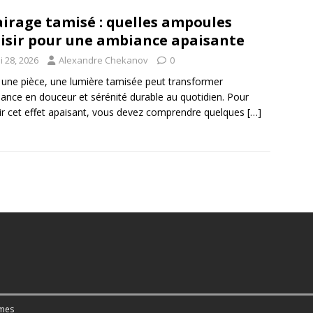
airage tamisé : quelles ampoules
isir pour une ambiance apaisante
i 28, 2026
Alexandre Chekanov
0
une pièce, une lumière tamisée peut transformer
iance en douceur et sérénité durable au quotidien. Pour
ir cet effet apaisant, vous devez comprendre quelques
[…]
mes