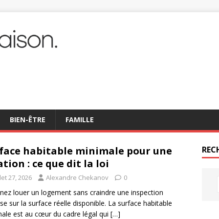
BIEN-ÊTRE
FAMILLE
face habitable minimale pour une
REC
ation : ce que dit la loi
llet 27, 2026
Alexandre Chekanov
0
nez louer un logement sans craindre une inspection
ise sur la surface réelle disponible. La surface habitable
ale est au cœur du cadre légal qui
[…]