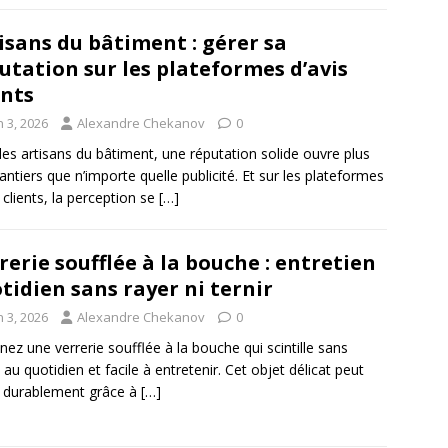
isans du bâtiment : gérer sa
utation sur les plateformes d’avis
ents
n 3, 2026
Alexandre Chekanov
0
les artisans du bâtiment, une réputation solide ouvre plus
antiers que n’importe quelle publicité. Et sur les plateformes
s clients, la perception se
[…]
rerie soufflée à la bouche : entretien
tidien sans rayer ni ternir
n 3, 2026
Alexandre Chekanov
0
nez une verrerie soufflée à la bouche qui scintille sans
t au quotidien et facile à entretenir. Cet objet délicat peut
er durablement grâce à
[…]