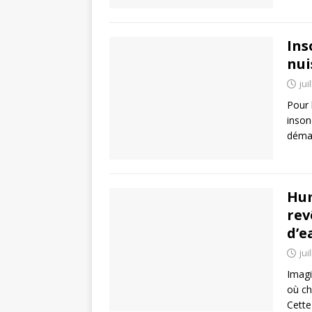
Ins
nui
jui
Pour 
inson
démar
Hum
rev
d’e
jui
Imagi
où ch
Cette