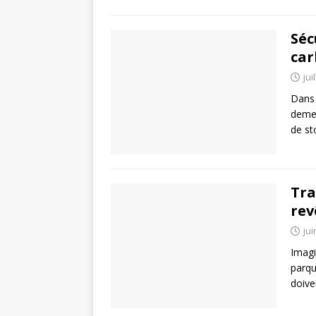
Séc
car
jui
Dans 
demeu
de st
Tra
rev
jui
Imagi
parqu
doive