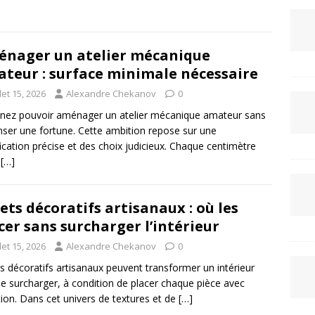
nager un atelier mécanique
teur : surface minimale nécessaire
llet 15, 2026
Alexandre Chekanov
0
nez pouvoir aménager un atelier mécanique amateur sans
ser une fortune. Cette ambition repose sur une
fication précise et des choix judicieux. Chaque centimètre
é
[…]
ets décoratifs artisanaux : où les
cer sans surcharger l’intérieur
llet 15, 2026
Alexandre Chekanov
0
s décoratifs artisanaux peuvent transformer un intérieur
le surcharger, à condition de placer chaque pièce avec
tion. Dans cet univers de textures et de
[…]