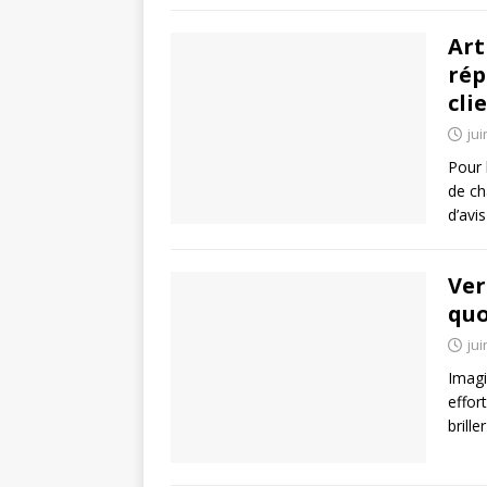
Art
rép
cli
jui
Pour 
de ch
d’avi
Ver
quo
jui
Imagi
effor
brill