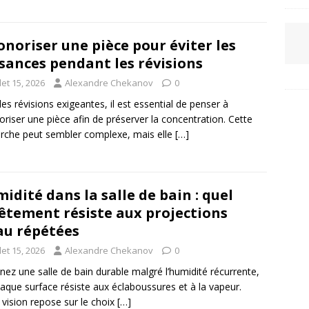
onoriser une pièce pour éviter les
sances pendant les révisions
llet 15, 2026
Alexandre Chekanov
0
les révisions exigeantes, il est essential de penser à
oriser une pièce afin de préserver la concentration. Cette
che peut sembler complexe, mais elle
[…]
idité dans la salle de bain : quel
êtement résiste aux projections
au répétées
llet 15, 2026
Alexandre Chekanov
0
nez une salle de bain durable malgré l’humidité récurrente,
aque surface résiste aux éclaboussures et à la vapeur.
 vision repose sur le choix
[…]