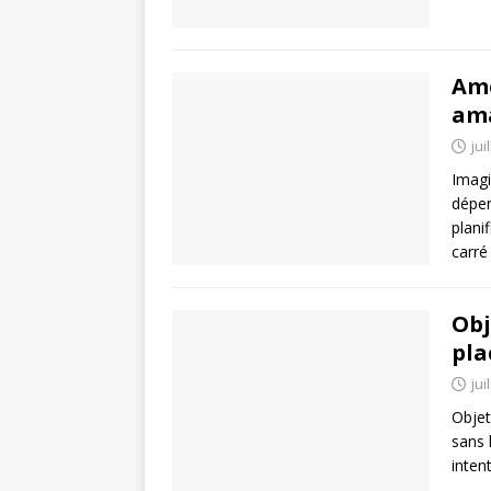
Amé
ama
jui
Imagi
dépen
plani
carr
Obj
pla
jui
Objet
sans 
inten