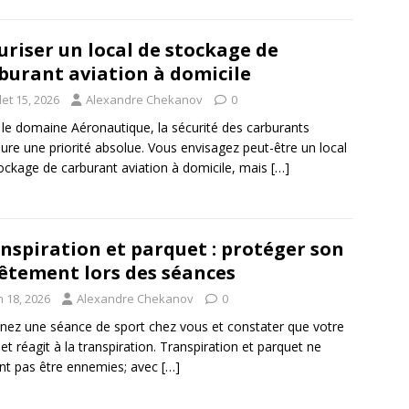
uriser un local de stockage de
burant aviation à domicile
llet 15, 2026
Alexandre Chekanov
0
le domaine Aéronautique, la sécurité des carburants
re une priorité absolue. Vous envisagez peut-être un local
ockage de carburant aviation à domicile, mais
[…]
nspiration et parquet : protéger son
êtement lors des séances
n 18, 2026
Alexandre Chekanov
0
nez une séance de sport chez vous et constater que votre
et réagit à la transpiration. Transpiration et parquet ne
nt pas être ennemies; avec
[…]