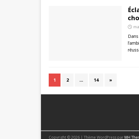
Écl
cho
ma
Dans 
l’amb
réuss
1
2
…
14
»
Copyright © 2026 | Thème WordPress par
MH The