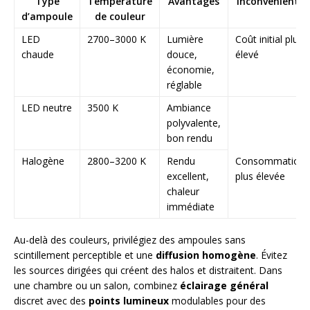
Type
Température
Avantages
Inconvénients
d’ampoule
de couleur
LED
2700–3000 K
Lumière
Coût initial plus
chaude
douce,
élevé
économie,
réglable
LED neutre
3500 K
Ambiance
polyvalente,
bon rendu
Halogène
2800–3200 K
Rendu
Consommation
excellent,
plus élevée
chaleur
immédiate
Au-delà des couleurs, privilégiez des ampoules sans
scintillement perceptible et une
diffusion homogène
. Évitez
les sources dirigées qui créent des halos et distraitent. Dans
une chambre ou un salon, combinez
éclairage général
discret avec des
points lumineux
modulables pour des