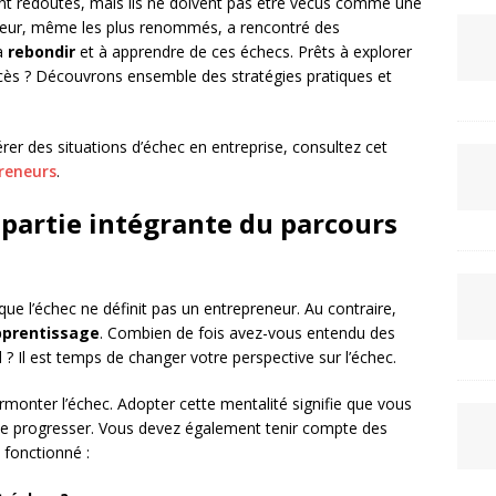
t redoutés, mais ils ne doivent pas être vécus comme une
reneur, même les plus renommés, a rencontré des
 à
rebondir
et à apprendre de ces échecs. Prêts à explorer
ès ? Découvrons ensemble des stratégies pratiques et
rer des situations d’échec en entreprise, consultez cet
reneurs
.
partie intégrante du parcours
que l’échec ne définit pas un entrepreneur. Au contraire,
pprentissage
. Combien de fois avez-vous entendu des
l ? Il est temps de changer votre perspective sur l’échec.
rmonter l’échec. Adopter cette mentalité signifie que vous
e progresser. Vous devez également tenir compte des
s fonctionné :