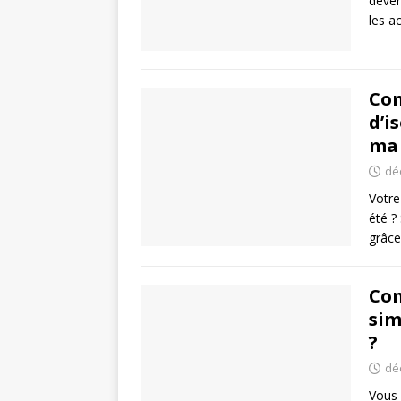
deven
les a
Com
d’i
ma 
dé
Votre
été ?
grâc
Com
sim
?
dé
Vous