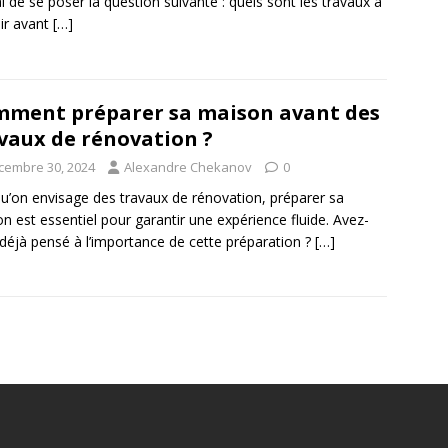
al de se poser la question suivante : quels sont les travaux à
ir avant
[…]
ment préparer sa maison avant des
vaux de rénovation ?
cembre 30, 2024
Alexandre Chekanov
0
u’on envisage des travaux de rénovation, préparer sa
n est essentiel pour garantir une expérience fluide. Avez-
déjà pensé à l’importance de cette préparation ?
[…]