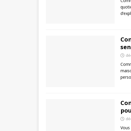
Comme
quoti
d’exp
Com
sen
dé
Comme
maiso
pers
Com
pou
dé
Vous 