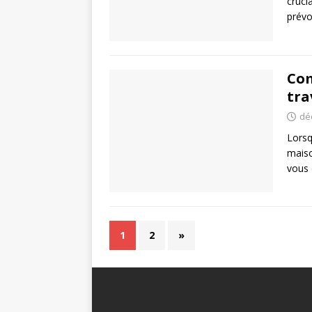
cruci
prévo
Com
tra
dé
Lorsq
maiso
vous 
1
2
»