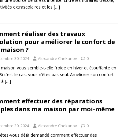
ir une source de stress intense. Entre les horaires d’école,
ctivités extrascolaires et les
[…]
ment réaliser des travaux
solation pour améliorer le confort de
maison ?
cembre 30, 2024
Alexandre Chekanov
0
 maison vous semble-t-elle froide en hiver et étouffante en
 Si c’est le cas, vous n’êtes pas seul. Améliorer son confort
e à
[…]
ment effectuer des réparations
ples dans ma maison par moi-même
cembre 30, 2024
Alexandre Chekanov
0
 êtes-vous déjà demandé comment effectuer des