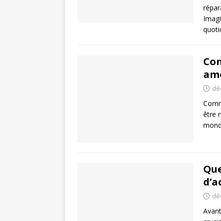
répar
Imagi
quoti
Com
amé
dé
Comme
être 
mond
Que
d’a
dé
Avant