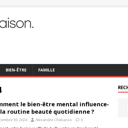
BIEN-ÊTRE
FAMILLE
4
REC
ment le bien-être mental influence-
l la routine beauté quotidienne ?
cembre 30, 2024
Alexandre Chekanov
0