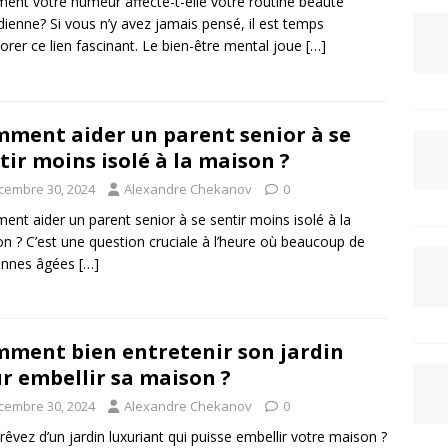
nt votre humeur affecte-t-elle votre routine beauté
dienne? Si vous n’y avez jamais pensé, il est temps
lorer ce lien fascinant. Le bien-être mental joue
[…]
ment aider un parent senior à se
tir moins isolé à la maison ?
cembre 30, 2024
Alexandre Chekanov
0
nt aider un parent senior à se sentir moins isolé à la
n ? C’est une question cruciale à l’heure où beaucoup de
onnes âgées
[…]
ment bien entretenir son jardin
r embellir sa maison ?
cembre 30, 2024
Alexandre Chekanov
0
rêvez d’un jardin luxuriant qui puisse embellir votre maison ?