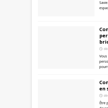
Savie
espac
Com
per
bri
dé
Vous
perso
pourr
Com
en 
dé
Être 